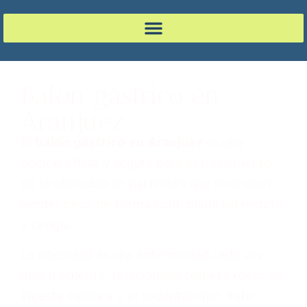
Balón gástrico en
Aranjuez
El
balón gástrico en Aranjuez
es una
opción eficaz y segura para el tratamiento
de la obesidad en pacientes que necesitan
perder peso de forma controlada sin recurrir
a cirugía.
La obesidad es una enfermedad cada vez
más frecuente, relacionada con el exceso de
ingesta calórica y el sedentarismo. Este