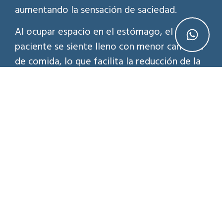
aumentando la sensación de saciedad.
Al ocupar espacio en el estómago, el
paciente se siente lleno con menor cantidad
de comida, lo que facilita la reducción de la
ingesta calórica.
Además, el tratamiento tiene un efecto
importante en la reeducación alimentaria, ya
que ayuda al paciente a modificar sus
hábitos de forma progresiva.
No se trata únicamente de perder peso, sino
de aprender a mantenerlo a largo plazo.
Colocación del balón gástrico