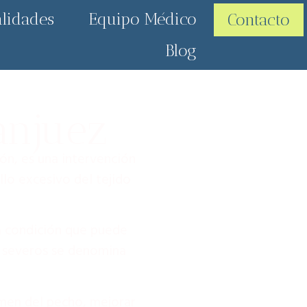
alidades
Equipo Médico
Contacto
Blog
anjuez
n, es una intervención
llo excesivo del tejido
a condición que puede
ás severos se denomina
umen del pecho, mejorar