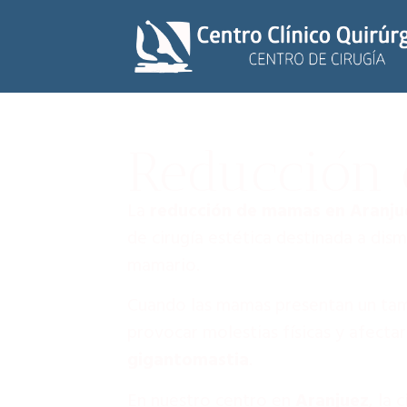
Reducción 
La
reducción de mamas en Aranju
de cirugía estética destinada a dis
mamario.
Cuando las mamas presentan un ta
provocar molestias físicas y afectar
gigantomastia
.
En nuestro centro en
Aranjuez
, la