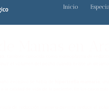
Inicio
Especi
de Mamas en Ar
ez
, también conocida como mamoplastia de reducció
minuir el volumen del pecho cuando existe un desarro
maño excesivo se habla de
hipertrofia mamaria
, un
 a la calidad de vida de la paciente. En los casos m
 cirugía de reducción mamaria permite reducir el vol