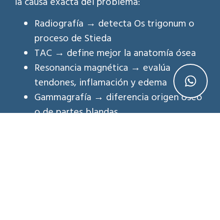
la causa exacta del problema:
Radiografía → detecta Os trigonum o
proceso de Stieda
TAC → define mejor la anatomía ósea
Resonancia magnética → evalúa
tendones, inflamación y edema
Gammagrafía → diferencia origen óseo
o de partes blandas
La resonancia es especialmente útil cuando
se plantea tratamiento quirúrgico.
Tratamiento conservador del
pinzamiento posterior de