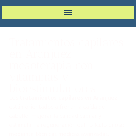
Tratamientos capilares
en Aranjuez:
mesoterapia con
vitaminas y
bioestimuladores
Los
tratamientos capilares en Aranjuez
están orientados a frenar la caída del
cabello, mejorar la calidad capilar y
estimular la regeneración del folículo piloso
mediante técnicas médicas avanzadas.