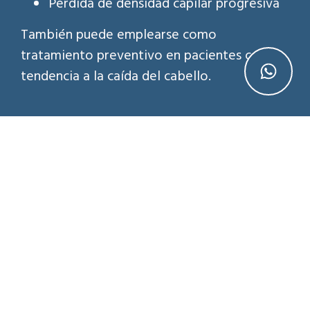
Pérdida de densidad capilar progresiva
También puede emplearse como
tratamiento preventivo en pacientes con
tendencia a la caída del cabello.
Cómo es el procedimiento de
mesoterapia capilar
El procedimiento es sencillo, rápido y se
realiza en consulta.
Antes de iniciar el tratamiento, se puede
aplicar anestesia local para aumentar la
comodidad del paciente, aunque
generalmente no es un procedimiento