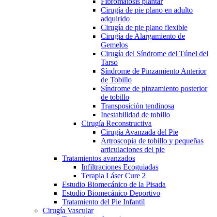
Fibromatosis plantar
Cirugía de pie plano en adulto
adquirido
Cirugía de pie plano flexible
Cirugía de Alargamiento de
Gemelos
Cirugía del Síndrome del Túnel del
Tarso
Síndrome de Pinzamiento Anterior
de Tobillo
Síndrome de pinzamiento posterior
de tobillo
Transposición tendinosa
Inestabilidad de tobillo
Cirugía Reconstructiva
Cirugía Avanzada del Pie
Artroscopia de tobillo y pequeñas
articulaciones del pie
Tratamientos avanzados
Infiltraciones Ecoguiadas
Terapia Láser Cure 2
Estudio Biomecánico de la Pisada
Estudio Biomecánico Deportivo
Tratamiento del Pie Infantil
Cirugía Vascular