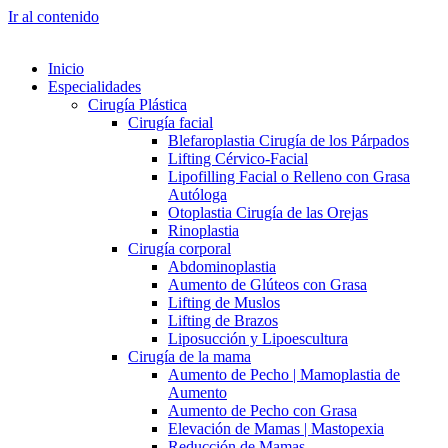
Ir al contenido
Inicio
Especialidades
Cirugía Plástica
Cirugía facial
Blefaroplastia Cirugía de los Párpados
Lifting Cérvico-Facial
Lipofilling Facial o Relleno con Grasa
Autóloga
Otoplastia Cirugía de las Orejas
Rinoplastia
Cirugía corporal
Abdominoplastia
Aumento de Glúteos con Grasa
Lifting de Muslos
Lifting de Brazos
Liposucción y Lipoescultura
Cirugía de la mama
Aumento de Pecho | Mamoplastia de
Aumento
Aumento de Pecho con Grasa
Elevación de Mamas | Mastopexia
Reducción de Mamas