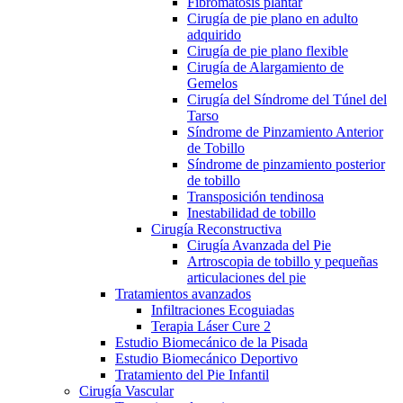
Fibromatosis plantar
Cirugía de pie plano en adulto
adquirido
Cirugía de pie plano flexible
Cirugía de Alargamiento de
Gemelos
Cirugía del Síndrome del Túnel del
Tarso
Síndrome de Pinzamiento Anterior
de Tobillo
Síndrome de pinzamiento posterior
de tobillo
Transposición tendinosa
Inestabilidad de tobillo
Cirugía Reconstructiva
Cirugía Avanzada del Pie
Artroscopia de tobillo y pequeñas
articulaciones del pie
Tratamientos avanzados
Infiltraciones Ecoguiadas
Terapia Láser Cure 2
Estudio Biomecánico de la Pisada
Estudio Biomecánico Deportivo
Tratamiento del Pie Infantil
Cirugía Vascular