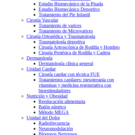
Estudio Biomecánico de la Pisada
Estudio Biomecánico Deportivo
Tratamiento del Pie Infantil
Cirugía Vascular
Tratamiento de varices
Tratamiento de Microvarices
Cirugía Ortopédica y Traumatología
Traumatología deportiva
Cirugía Artroscópica de Rodilla y Hombro
Cirugía Protésica de Rodilla y Cadera
Dermatología
Dermatología clínica general
Unidad Capilar
Cirugía capilar con técnica FUE
Tratamientos capilares: mesoterapia con
vitaminas y medicina regenerativa con
bioestimuladores
Nutrición y Obesidad
Reeducación alimentaria
Balón gástrico
Método MEGA
Unidad del Dolor
Radiofrecuencia
Neuromodulación
Bloqueos Nerviosos