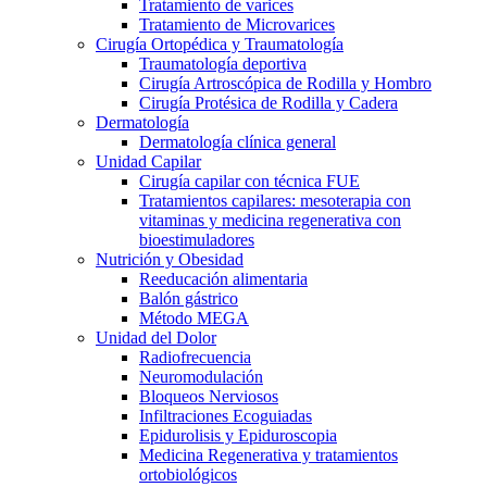
Tratamiento de varices
Tratamiento de Microvarices
Cirugía Ortopédica y Traumatología
Traumatología deportiva
Cirugía Artroscópica de Rodilla y Hombro
Cirugía Protésica de Rodilla y Cadera
Dermatología
Dermatología clínica general
Unidad Capilar
Cirugía capilar con técnica FUE
Tratamientos capilares: mesoterapia con
vitaminas y medicina regenerativa con
bioestimuladores
Nutrición y Obesidad
Reeducación alimentaria
Balón gástrico
Método MEGA
Unidad del Dolor
Radiofrecuencia
Neuromodulación
Bloqueos Nerviosos
Infiltraciones Ecoguiadas
Epidurolisis y Epiduroscopia
Medicina Regenerativa y tratamientos
ortobiológicos