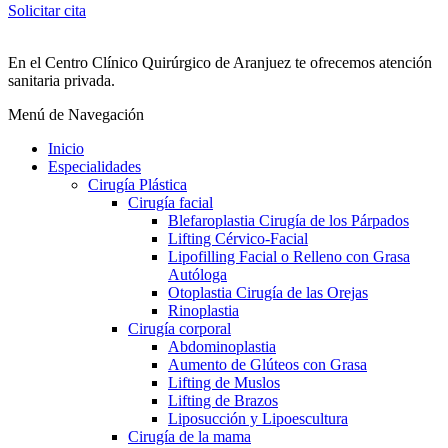
Solicitar cita
En el Centro Clínico Quirúrgico de Aranjuez te ofrecemos atención
sanitaria privada.
Menú de Navegación
Inicio
Especialidades
Cirugía Plástica
Cirugía facial
Blefaroplastia Cirugía de los Párpados
Lifting Cérvico-Facial
Lipofilling Facial o Relleno con Grasa
Autóloga
Otoplastia Cirugía de las Orejas
Rinoplastia
Cirugía corporal
Abdominoplastia
Aumento de Glúteos con Grasa
Lifting de Muslos
Lifting de Brazos
Liposucción y Lipoescultura
Cirugía de la mama