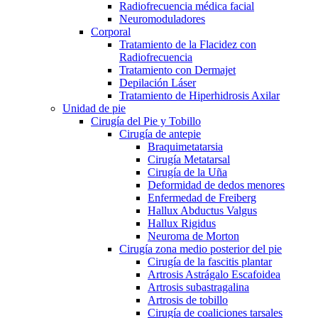
Radiofrecuencia médica facial
Neuromoduladores
Corporal
Tratamiento de la Flacidez con
Radiofrecuencia
Tratamiento con Dermajet
Depilación Láser
Tratamiento de Hiperhidrosis Axilar
Unidad de pie
Cirugía del Pie y Tobillo
Cirugía de antepie
Braquimetatarsia
Cirugía Metatarsal
Cirugía de la Uña
Deformidad de dedos menores
Enfermedad de Freiberg
Hallux Abductus Valgus
Hallux Rigidus
Neuroma de Morton
Cirugía zona medio posterior del pie
Cirugía de la fascitis plantar
Artrosis Astrágalo Escafoidea
Artrosis subastragalina
Artrosis de tobillo
Cirugía de coaliciones tarsales