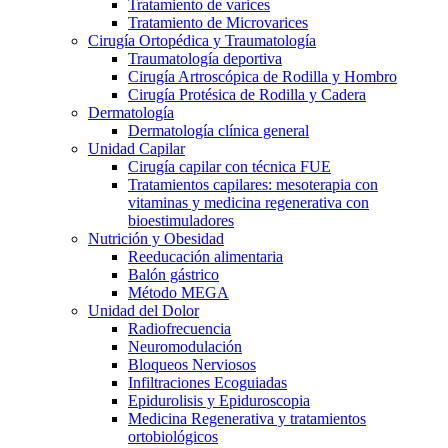
Tratamiento de varices
Tratamiento de Microvarices
Cirugía Ortopédica y Traumatología
Traumatología deportiva
Cirugía Artroscópica de Rodilla y Hombro
Cirugía Protésica de Rodilla y Cadera
Dermatología
Dermatología clínica general
Unidad Capilar
Cirugía capilar con técnica FUE
Tratamientos capilares: mesoterapia con
vitaminas y medicina regenerativa con
bioestimuladores
Nutrición y Obesidad
Reeducación alimentaria
Balón gástrico
Método MEGA
Unidad del Dolor
Radiofrecuencia
Neuromodulación
Bloqueos Nerviosos
Infiltraciones Ecoguiadas
Epidurolisis y Epiduroscopia
Medicina Regenerativa y tratamientos
ortobiológicos