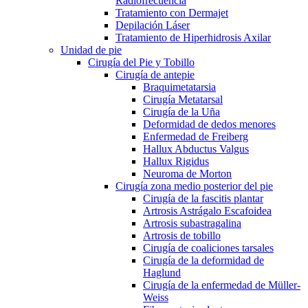
Radiofrecuencia
Tratamiento con Dermajet
Depilación Láser
Tratamiento de Hiperhidrosis Axilar
Unidad de pie
Cirugía del Pie y Tobillo
Cirugía de antepie
Braquimetatarsia
Cirugía Metatarsal
Cirugía de la Uña
Deformidad de dedos menores
Enfermedad de Freiberg
Hallux Abductus Valgus
Hallux Rigidus
Neuroma de Morton
Cirugía zona medio posterior del pie
Cirugía de la fascitis plantar
Artrosis Astrágalo Escafoidea
Artrosis subastragalina
Artrosis de tobillo
Cirugía de coaliciones tarsales
Cirugía de la deformidad de
Haglund
Cirugía de la enfermedad de Müller-
Weiss