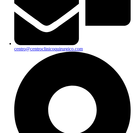
centro@centroclinicoquirurgico.com