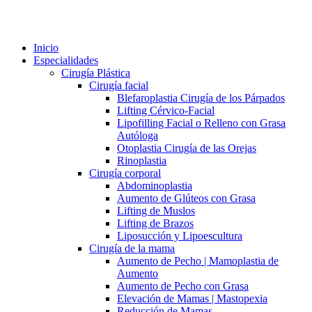
Inicio
Especialidades
Cirugía Plástica
Cirugía facial
Blefaroplastia Cirugía de los Párpados
Lifting Cérvico-Facial
Lipofilling Facial o Relleno con Grasa
Autóloga
Otoplastia Cirugía de las Orejas
Rinoplastia
Cirugía corporal
Abdominoplastia
Aumento de Glúteos con Grasa
Lifting de Muslos
Lifting de Brazos
Liposucción y Lipoescultura
Cirugía de la mama
Aumento de Pecho | Mamoplastia de
Aumento
Aumento de Pecho con Grasa
Elevación de Mamas | Mastopexia
Reducción de Mamas