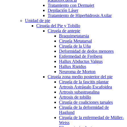
Radiofrecuencia
Tratamiento con Dermajet
Depilación Láser
Tratamiento de Hiperhidrosis Axilar
Unidad de pie
Cirugía del Pie y Tobillo
Cirugía de antepie
Braquimetatarsia
Cirugía Metatarsal
Cirugía de la Uña
Deformidad de dedos menores
Enfermedad de Freiberg
Hallux Abductus Valgus
Hallux Rigidus
Neuroma de Morton
Cirugía zona medio posterior del pie
Cirugía de la fascitis plantar
Artrosis Astrágalo Escafoidea
Artrosis subastragalina
Artrosis de tobillo
Cirugía de coaliciones tarsales
Cirugía de la deformidad de
Haglund
Cirugía de la enfermedad de Müller-
Weiss