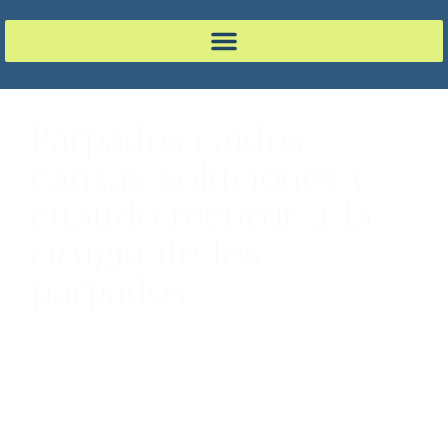
Párpados caídos:
causas, soluciones y
cuándo recurrir a la
cirugía de los
párpados